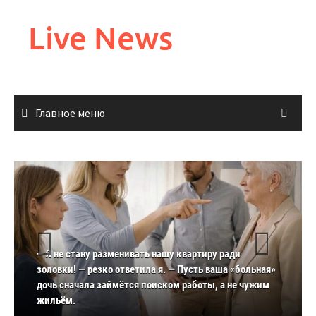
Перейти
к
Live News
содержимому
Главное меню
— Я не стану разменивать нашу квартиру ради
золовки! — резко ответила я. — Пусть ваша «больная»
дочь сначала займётся поиском работы, а не чужим
жильём.