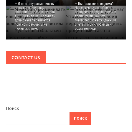
— Я не стану разменивать
— Выгнали меня из дома?
нашу квартиру ради
Что ж, тем лучше. Своё я
золовки! — резко ответила
верну через суд, да ещё и с
я. — Пусть ваша «больная»
процентами. Так что
дочь сначала займётся
готовьтесь к неожиданным
поиском работы, а не
счетам, мои «любимые»
чужим жильём.
родственники.
CONTACT US
Поиск
ПОИСК