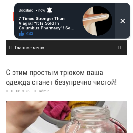
Перейти
к
Live News
содержимому
Главное меню
С этим простым трюком ваша
одежда станет безупречно чистой!
01.06.2026
admin