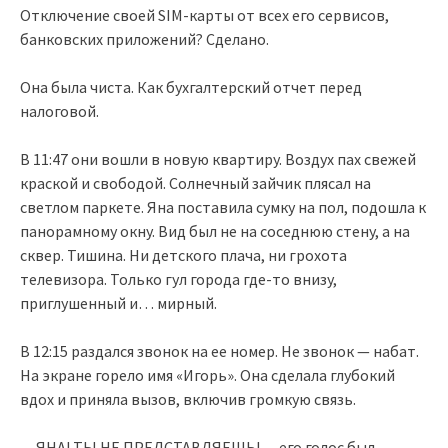
Отключение своей SIM-карты от всех его сервисов,
банковских приложений? Сделано.
Она была чиста. Как бухгалтерский отчет перед
налоговой.
В 11:47 они вошли в новую квартиру. Воздух пах свежей
краской и свободой. Солнечный зайчик плясал на
светлом паркете. Яна поставила сумку на пол, подошла к
панорамному окну. Вид был не на соседнюю стену, а на
сквер. Тишина. Ни детского плача, ни грохота
телевизора. Только гул города где-то внизу,
приглушенный и… мирный.
В 12:15 раздался звонок на ее номер. Не звонок — набат.
На экране горело имя «Игорь». Она сделала глубокий
вдох и приняла вызов, включив громкую связь.
— ЯНА! ТЫ НЕ ПРЕДСТАВЛЯЕШЬ! — его голос был