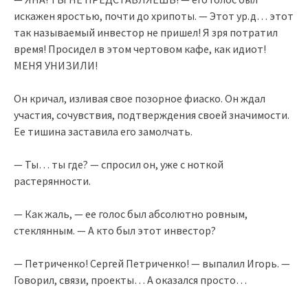
искажен яростью, почти до хрипоты. — Этот ур.д… этот
так называемый инвестор не пришел! Я зря потратил
время! Просидел в этом чертовом кафе, как идиот!
МЕНЯ УНИЗИЛИ!
Он кричал, изливая свое позорное фиаско. Он ждал
участия, сочувствия, подтверждения своей значимости.
Ее тишина заставила его замолчать.
— Ты… ты где? — спросил он, уже с ноткой
растерянности.
— Как жаль, — ее голос был абсолютно ровным,
стеклянным. — А кто был этот инвестор?
— Петриченко! Сергей Петриченко! — выпалил Игорь. —
Говорил, связи, проекты… А оказался просто…