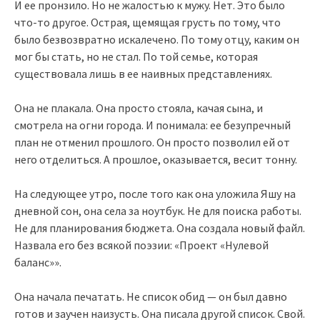
И ее пронзило. Но не жалостью к мужу. Нет. Это было
что-то другое. Острая, щемящая грусть по тому, что
было безвозвратно искалечено. По тому отцу, каким он
мог бы стать, но не стал. По той семье, которая
существовала лишь в ее наивных представлениях.
Она не плакала. Она просто стояла, качая сына, и
смотрела на огни города. И понимала: ее безупречный
план не отменил прошлого. Он просто позволил ей от
него отделиться. А прошлое, оказывается, весит тонну.
На следующее утро, после того как она уложила Яшу на
дневной сон, она села за ноутбук. Не для поиска работы.
Не для планирования бюджета. Она создала новый файл.
Назвала его без всякой поэзии: «Проект «Нулевой
баланс»».
Она начала печатать. Не список обид — он был давно
готов и заучен наизусть. Она писала другой список. Свой.