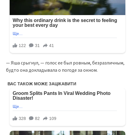
— Яша срыгнул, — голос ее был ровным, безразличным,
будто она докладывала о погоде за окном.