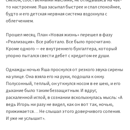
то настроение. Яша засыпал быстрее и спал спокойнее,
будто и его детская нервная система вздохнула с
облегчением.
Прошел месяц. План «Новая жизнь» перешел в фазу
«Реализация». Все работало. Все было просчитано.
Кроме одного — ее внутреннего бухгалтера, который
упорно пытался свести дебет с кредитом ее души.
Однажды ночью Яша проснулся от резкого звука сирены
на улице. Она взяла его на руки, подошла к окну.
Полусонный, теплый, он уткнулся носом в ее шею, и его
дыхание было таким беззащитным. И вдруг,
раскаленной иглой, в сознании всколыхнулась мысль: «А
ведь Игорь ни разу не видел, как он вот так, ночью,
прижимается… Не слышал этого доверчивого сопения.
И уже не услышит».