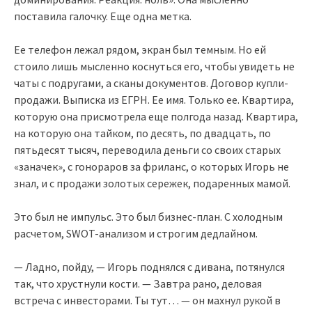
поставила галочку. Еще одна метка.
Ее телефон лежал рядом, экран был темным. Но ей
стоило лишь мысленно коснуться его, чтобы увидеть не
чаты с подругами, а сканы документов. Договор купли-
продажи. Выписка из ЕГРН. Ее имя. Только ее. Квартира,
которую она присмотрела еще полгода назад. Квартира,
на которую она тайком, по десять, по двадцать, по
пятьдесят тысяч, переводила деньги со своих старых
«заначек», с гонораров за фриланс, о которых Игорь не
знал, и с продажи золотых сережек, подаренных мамой.
Это был не импульс. Это был бизнес-план. С холодным
расчетом, SWOT-анализом и строгим дедлайном.
— Ладно, пойду, — Игорь поднялся с дивана, потянулся
так, что хрустнули кости. — Завтра рано, деловая
встреча с инвесторами. Ты тут… — он махнул рукой в