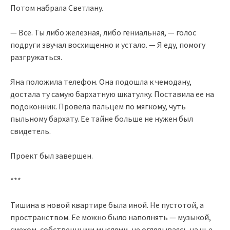
Потом набрала Светлану.
— Все. Ты либо железная, либо гениальная, — голос
подруги звучал восхищенно и устало. — Я еду, помогу
разгружаться.
Яна положила телефон. Она подошла к чемодану,
достала ту самую бархатную шкатулку. Поставила ее на
подоконник. Провела пальцем по мягкому, чуть
пыльному бархату. Ее тайне больше не нужен был
свидетель.
Проект был завершен.
***
Тишина в новой квартире была иной. Не пустотой, а
пространством. Ее можно было наполнять — музыкой,
смехом, собственными мыслями, не оглядываясь на чье-