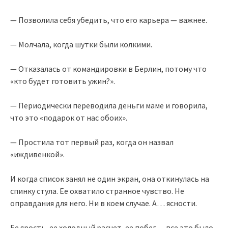
— Позволила себя убедить, что его карьера — важнее.
— Молчала, когда шутки были колкими.
— Отказалась от командировки в Берлин, потому что
«кто будет готовить ужин?».
— Периодически переводила деньги маме и говорила,
что это «подарок от нас обоих».
— Простила тот первый раз, когда он назвал
«иждивенкой».
И когда список занял не один экран, она откинулась на
спинку стула. Ее охватило странное чувство. Не
оправдания для него. Ни в коем случае. А… ясности.
Ее ярость, ее холодный расчет, ее побег — все это было