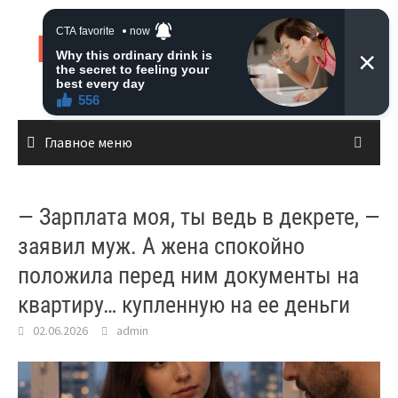
Перейти
к
Live News
содержимому
Главное меню
— Зарплата моя, ты ведь в декрете, —
заявил муж. А жена спокойно
положила перед ним документы на
квартиру… купленную на ее деньги
02.06.2026
admin