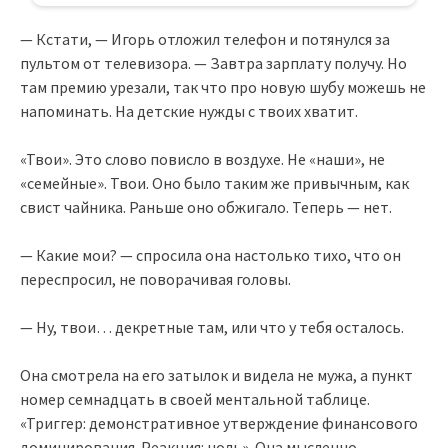
— Кстати, — Игорь отложил телефон и потянулся за
пультом от телевизора. — Завтра зарплату получу. Но
там премию урезали, так что про новую шубу можешь не
напоминать. На детские нужды с твоих хватит.
«Твои». Это слово повисло в воздухе. Не «наши», не
«семейные». Твои. Оно было таким же привычным, как
свист чайника. Раньше оно обжигало. Теперь — нет.
— Какие мои? — спросила она настолько тихо, что он
переспросил, не поворачивая головы.
— Ну, твои… декретные там, или что у тебя осталось.
Она смотрела на его затылок и видела не мужа, а пункт
номер семнадцать в своей ментальной таблице.
«Триггер: демонстративное утверждение финансового
доминирования. Реакция: ноль». Она мысленно