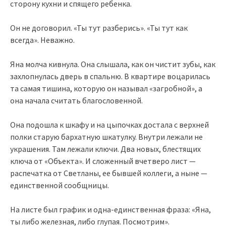
сторону кухни и спящего ребенка.
Он не договорил. «Ты тут разберись». «Ты тут как
всегда». Неважно.
Яна молча кивнула. Она слышала, как он чистит зубы, как
захлопнулась дверь в спальню. В квартире воцарилась
та самая тишина, которую он называл «загробной», а
она начала считать благословенной.
Она подошла к шкафу и на цыпочках достала с верхней
полки старую бархатную шкатулку. Внутри лежали не
украшения. Там лежали ключи. Два новых, блестящих
ключа от «Объекта». И сложенный вчетверо лист —
распечатка от Светланы, ее бывшей коллеги, а ныне —
единственной сообщницы.
На листе был график и одна-единственная фраза: «Яна,
ты либо железная, либо глупая. Посмотрим».