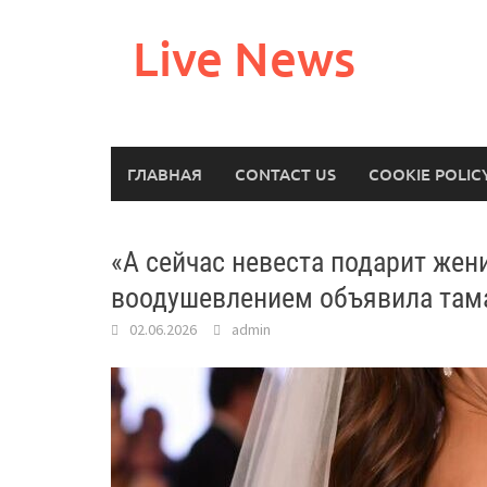
Перейти
к
Live News
содержимому
ГЛАВНАЯ
CONTACT US
COOKIE POLIC
«А сейчас невеста подарит жени
воодушевлением объявила тама
02.06.2026
admin