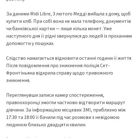
За даними Midi Libre, 3 лютого Медді вийшла з дому, щоб
купити хліб. При собі вона не мала телефону, документів
чи банківської картки — лише кілька монет. Уже
наступного дня її рідні звернулися до людей із проханням
допомогти у пошуках.
Слідство намагається відновити останні години її життя
Після повідомлення про зникнення поліція Сет-
Фронтіньяна відкрила справу щодо тривожного
зникнення.
Переглянувши записи камер спостереження,
правоохоронці змогли частково відтворити маршрут
дівчини. За інформацією місцевих ЗМІ, приблизно між
17:30 та 18:00 її бачили під час розмови з невідомою
людиною близько двадцяти хвилин.