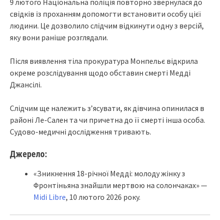
9 лютого Національна поліція повторно звернулася до
свідків із проханням допомогти встановити особу цієї
людини. Це дозволило слідчим відкинути одну з версій,
яку вони раніше розглядали.
Після виявлення тіла прокуратура Монпельє відкрила
окреме розслідування щодо обставин смерті Медді
Джансілі.
Слідчим ще належить з’ясувати, як дівчина опинилася в
районі Ле-Сален та чи причетна до її смерті інша особа.
Судово-медичні дослідження тривають.
Джерело:
«Зникнення 18-річної Медді: молоду жінку з
Фронтіньяна знайшли мертвою на солончаках» —
Midi Libre
, 10 лютого 2026 року.