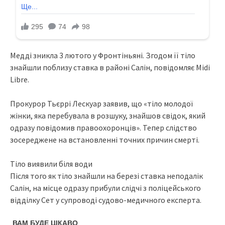
Медді зникла 3 лютого у Фронтіньяні. Згодом її тіло
знайшли поблизу ставка в районі Салін, повідомляє Midi
Libre.
Прокурор Тьєррі Лескуар заявив, що «тіло молодої
жінки, яка перебувала в розшуку, знайшов свідок, який
одразу повідомив правоохоронців». Тепер слідство
зосереджене на встановленні точних причин смерті.
Тіло виявили біля води
Після того як тіло знайшли на березі ставка неподалік
Салін, на місце одразу прибули слідчі з поліцейського
відділку Сет у супроводі судово-медичного експерта.