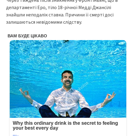
департаменті Еро, тіло 18-річної Медді Джансілі
знайшли неподалік ставка. Причини її смерті досі
залишаються невідомими слідству.