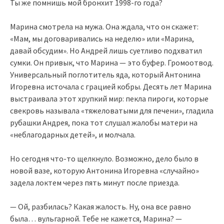
Ты же помнишь мой бронхит 1998-го года?
Марина смотрела на мужа. Она ждала, что он скажет:
«Мам, мы договаривались на неделю» или «Марина,
давай обсудим». Но Андрей лишь суетливо подхватил
сумки. Он привык, что Марина — это буфер. Громоотвод.
Универсальный поглотитель яда, который Антонина
Игоревна источала с грацией кобры. Десять лет Марина
выстраивала этот хрупкий мир: пекла пироги, которые
свекровь называла «тяжеловатыми для печени», гладила
рубашки Андрея, пока тот слушал жалобы матери на
«неблагодарных детей», и молчала.
Но сегодня что-то щелкнуло. Возможно, дело было в
новой вазе, которую Антонина Игоревна «случайно»
задела локтем через пять минут после приезда.
— Ой, разбилась? Какая жалость. Ну, она все равно
была… вульгарной. Тебе не кажется, Марина? —