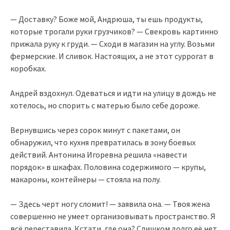
— Доставку? Боже мой, Андрюша, ты ешь продукты,
которые трогали руки грузчиков? — Свекровь картинно
прижала руку к груди. — Сходи в магазин на углу. Возьми
фермерские. И сливок. Настоящих, а не этот суррогат в
коробках.
Андрей вздохнул. Одеваться и идти на улицу в дождь не
хотелось, но спорить с матерью было себе дороже.
Вернувшись через сорок минут с пакетами, он
обнаружил, что кухня превратилась в зону боевых
действий. Антонина Игоревна решила «навести
порядок» в шкафах. Половина содержимого — крупы,
макароны, контейнеры — стояла на полу.
— Здесь черт ногу сломит! — заявила она. — Твоя жена
совершенно не умеет организовывать пространство. Я
всё переставила. Кстати, где она? Слишком долго её нет