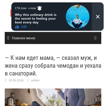
Перейти
к
Live News
содержимому
Главное меню
— К нам едет мама, — сказал муж, и
жена сразу собрала чемодан и уехала
в санаторий.
02.06.2026
admin