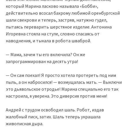
который Марина ласково называла «Бобби»,
действительно всосал бахрому любимой оренбургской
шали свекрови и теперь, застряв, натужно гудел,
пытаясь переварить шерстяное изделие. Антонина
Игоревна стояла на стуле, словно спасаясь от
наводнения, и тыкала в робота шваброй.
— Мама, зачем ты его включила? Он же
запрограммирован на десять утра!
— Он сам поехал! Я просто хотела протереть под ним
пыль, а он набросился! — возмущалась мать. — Выключи
это дьявольское отродье! Марина специально его так
настроила, я уверена. Это диверсия против меня!
Андрей с трудом освободил шаль. Робот, издав
жалобный писк, затих. Шаль теперь украшала
живописная дыра.