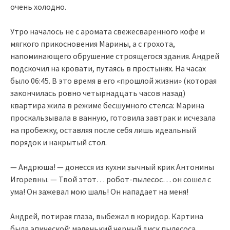
очень холодно.
Утро началось не с аромата свежесваренного кофе и
мягкого прикосновения Марины, а с грохота,
напоминающего обрушение строящегося здания. Андрей
подскочил на кровати, путаясь в простынях. На часах
было 06:45. В это время в его «прошлой жизни» (которая
закончилась ровно четырнадцать часов назад)
квартира жила в режиме бесшумного стелса: Марина
проскальзывала в ванную, готовила завтрак и исчезала
на пробежку, оставляя после себя лишь идеальный
порядок и накрытый стол.
— Андрюша! — донесся из кухни зычный крик Антонины
Игоревны. — Твой этот… робот-пылесос… он сошел с
ума! Он зажевал мою шаль! Он нападает на меня!
Андрей, потирая глаза, выбежал в коридор. Картина
была эпической: маленький черный диск пылесоса,