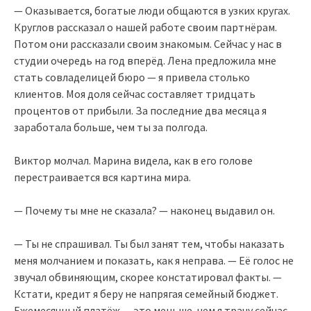
— Оказывается, богатые люди общаются в узких кругах.
Круглов рассказал о нашей работе своим партнёрам.
Потом они рассказали своим знакомым. Сейчас у нас в
студии очередь на год вперёд. Лена предложила мне
стать совладелицей бюро — я привела столько
клиентов. Моя доля сейчас составляет тридцать
процентов от прибыли. За последние два месяца я
заработала больше, чем ты за полгода.
Виктор молчал. Марина видела, как в его голове
перестраивается вся картина мира.
— Почему ты мне не сказала? — наконец выдавил он.
— Ты не спрашивал. Ты был занят тем, чтобы наказать
меня молчанием и показать, как я неправа. — Её голос не
звучал обвиняющим, скорее констатировал факты. —
Кстати, кредит я беру не напрягая семейный бюджет.
Ежемесячный платёж — это меньше, чем я трачу сейчас