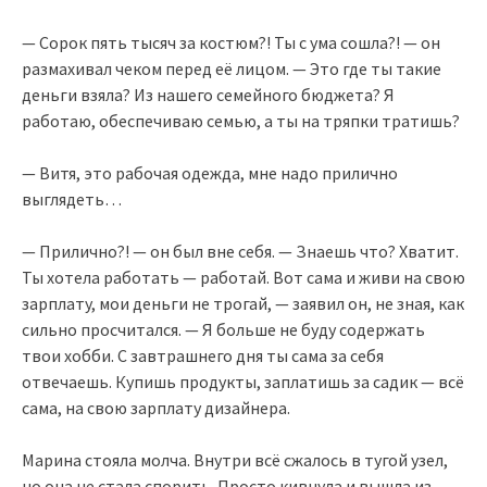
— Сорок пять тысяч за костюм?! Ты с ума сошла?! — он
размахивал чеком перед её лицом. — Это где ты такие
деньги взяла? Из нашего семейного бюджета? Я
работаю, обеспечиваю семью, а ты на тряпки тратишь?
— Витя, это рабочая одежда, мне надо прилично
выглядеть…
— Прилично?! — он был вне себя. — Знаешь что? Хватит.
Ты хотела работать — работай. Вот сама и живи на свою
зарплату, мои деньги не трогай, — заявил он, не зная, как
сильно просчитался. — Я больше не буду содержать
твои хобби. С завтрашнего дня ты сама за себя
отвечаешь. Купишь продукты, заплатишь за садик — всё
сама, на свою зарплату дизайнера.
Марина стояла молча. Внутри всё сжалось в тугой узел,
но она не стала спорить. Просто кивнула и вышла из