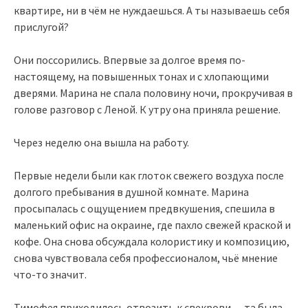
квартире, ни в чём не нуждаешься. А ты называешь себя
прислугой?
Они поссорились. Впервые за долгое время по-
настоящему, на повышенных тонах и с хлопающими
дверями. Марина не спала половину ночи, прокручивая в
голове разговор с Леной. К утру она приняла решение.
Через неделю она вышла на работу.
Первые недели были как глоток свежего воздуха после
долгого пребывания в душной комнате. Марина
просыпалась с ощущением предвкушения, спешила в
маленький офис на окраине, где пахло свежей краской и
кофе. Она снова обсуждала колористику и композицию,
снова чувствовала себя профессионалом, чьё мнение
что-то значит.
Тимофея приходилось отвозить к свекрови — та была